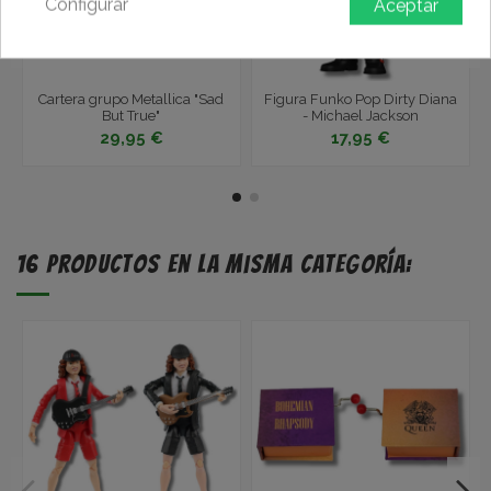
Configurar
Aceptar
Cartera grupo Metallica "Sad
Figura Funko Pop Dirty Diana
But True"
- Michael Jackson
29,95 €
17,95 €
16 productos en la misma categoría: