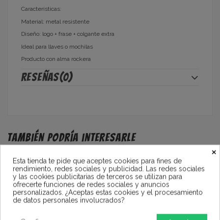
Características:
Material: metal resistente
Diseño: logo + frase + colgante extra
Ideal para llaves o mochilas
Producto con alma rockera
Reseñas
(0)
También podría interesarle
×
Esta tienda te pide que aceptes cookies para fines de
rendimiento, redes sociales y publicidad. Las redes sociales
y las cookies publicitarias de terceros se utilizan para
ofrecerte funciones de redes sociales y anuncios
personalizados. ¿Aceptas estas cookies y el procesamiento
de datos personales involucrados?