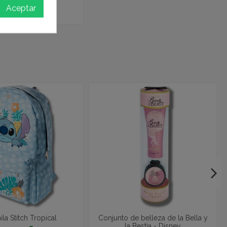
Aceptar
7,95 €
la Stitch Tropical
Conjunto de belleza de la Bella y
la Bestia - Disney