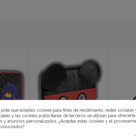
e pide que aceptes cookies para fines de rendimiento, redes sociales 
iales y las cookies publicitarias de terceros se utilizan para ofrecert
es y anuncios personalizados. ¿Aceptas estas cookies y el procesami
nvolucrados?
 - Aladdin -
Cartera Monedero con orejas
Monedero 
Mickey Mouse - Disney