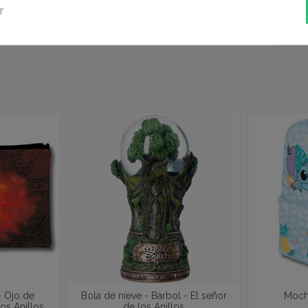
r
19,95 €
- Ojo de
Bola de nieve - Bárbol - El señor
Mochi
os Anillos
de los Anillos