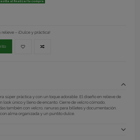
silla al finalizar tu compra
relieve – ¡Dulce y práctica!
rito
era súper práctica y con un toque adorable. El diseño en relieve de
un look único y lleno de encanto. Cierre de velcro cómodo,
as también con velcro, ranuras para billetes y documentación.
 con alma organizada y un puntito dulce.