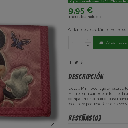
¿Te lo envolvemos GRATIS? Marca la ca
9,95 €
Impuestos incluidos
Cartera de velcro Minnie Mouse con 
Añadir al car
Descripción
Lleva a Minnie contigo en esta cart
Minnie en la parte delantera le da 
compartimento interior para moned
Ideal para peques o fans de Disney
Reseñas
(0)