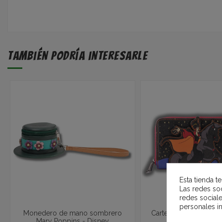
También podría interesarle
Esta tienda t
Las redes soc
redes social
personales i
Monedero de mano sombrero
Cartera Billetera Jafar
Mary Poppins - Disney
Disney