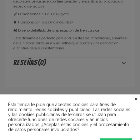
decorativa única que aportará carácter y encanto a tu biblioteca o
espacio de lectura.
📏 Dimensiones: 18 x 8 x 24,5 cm
🔋 Funciona con pilas (no incluidas)
🚂 Diseño detallado de una estación de tren clásica
Este diorama es perfecto para entusiastas del modelismo, amantes
de la historia ferroviaria y aquellos que buscan una decoración
distintiva para sus estanterías.
Reseñas
(0)
×
También podría interesarle
Esta tienda te pide que aceptes cookies para fines de
rendimiento, redes sociales y publicidad. Las redes sociales
y las cookies publicitarias de terceros se utilizan para
ofrecerte funciones de redes sociales y anuncios
personalizados. ¿Aceptas estas cookies y el procesamiento
de datos personales involucrados?