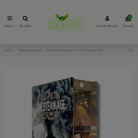
0
Menu
Buscar
Iniciar sesión
Carrito
Inicio
Regalo original
Book Nook diorama "The Steam Age"