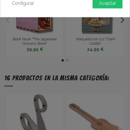
Configurar
Aceptar
Book Nook "The Japanese
Maqueta con luz "Dark
Grocery Store"
Castle"
39,95 €
24,95 €
16 productos en la misma categoría: