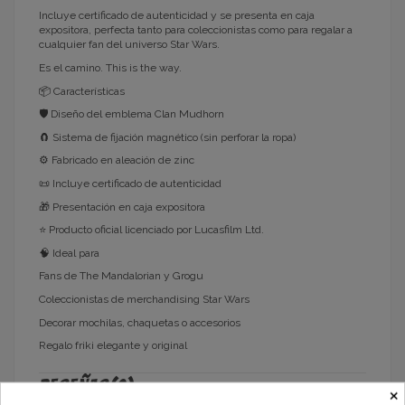
Incluye certificado de autenticidad y se presenta en caja
expositora, perfecta tanto para coleccionistas como para regalar a
cualquier fan del universo Star Wars.
Es el camino. This is the way.
📦 Características
🛡️ Diseño del emblema Clan Mudhorn
🧲 Sistema de fijación magnético (sin perforar la ropa)
⚙️ Fabricado en aleación de zinc
📜 Incluye certificado de autenticidad
🎁 Presentación en caja expositora
⭐ Producto oficial licenciado por Lucasfilm Ltd.
🧠 Ideal para
Fans de The Mandalorian y Grogu
Coleccionistas de merchandising Star Wars
Decorar mochilas, chaquetas o accesorios
Regalo friki elegante y original
Reseñas
(0)
×