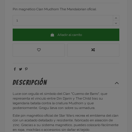
Pin magnético Clan Mudhorn The Mandalorian oficial
Añadir al carrito
Descripción
Luce con orgullo el símbolo del Clan "Cuerno de Barro", que
representa el vínculo entre Din Djarin y The Child tras su
legendaria batalla contra la criatura Mudhorn y que
posteriormente, Grogu lleva con sobre su armadura.
Este pin magnético oficial de Star Wars recrea el emblema del clan
con un acabado detallado y resistente, fabricado en aleación de
zinc. Gracias a su sistema magnético, puedes colocarlo fácilmente
en ropa, mochilas o accesorios sin dañar el tejido.