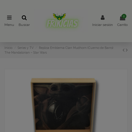
0
Menu
Buscar
Iniciar sesión
Carrito
Inicio
Series y TV
Replica Emblema Clan Mudhorn (Cuerno de Barro)
The Mandalorian – Star Wars