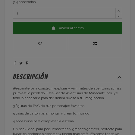
y 4 accesorios
Añadir al carrito
Descripción
¡Prepárate para construir, explorar y vivir miles de aventuras al más
puro estilo pixelado! Este Set de Aventuras de Minecraft incluye
todo lo necesario para dar rienda suelta a tu imaginación
3 figuras de PVC de tus personajes favoritos
5 cajas de cartón para montar y crear tu mundo
4 accesorios para completar la escena
Un pack ideal para pequeños fans y grandes gamers, perfecto para
jugar, coleccionar o decorar tu rincón más craft. ¡Es como tener un